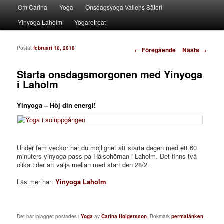
Huvudmeny
Ett leende är en smittsam gåva
Om Carina
Hoppa till huvudinnehåll
Hoppa till sekundärt innehåll
Yoga
Onsdagsyoga Vallens Säteri
Yinyoga Laholm
Yogaretreat
carinaholgersson.se
Inläggsnavigering
Postat
februari 10, 2018
←
Föregående
Nästa
→
Starta onsdagsmorgonen med Yinyoga
i Laholm
Yinyoga – Höj din energi!
Under fem veckor har du möjlighet att starta dagen med ett 60
minuters yinyoga pass på Hälsohörnan i Laholm. Det finns två
olika tider
att välja mellan med start den 28/2.
Läs mer här:
Yinyoga Laholm
Det här inlägget postades i
Yoga
av
Carina Holgersson
. Bokmärk
permalänken
.