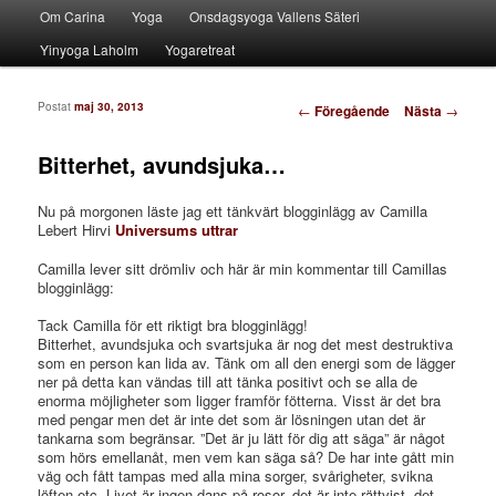
Huvudmeny
Ett leende är en smittsam gåva
Om Carina
Hoppa till huvudinnehåll
Hoppa till sekundärt innehåll
Yoga
Onsdagsyoga Vallens Säteri
Yinyoga Laholm
Yogaretreat
carinaholgersson.se
Inläggsnavigering
Postat
maj 30, 2013
←
Föregående
Nästa
→
Bitterhet, avundsjuka…
Nu på morgonen läste jag ett tänkvärt blogginlägg av Camilla
Lebert Hirvi
Universums uttrar
Camilla lever sitt drömliv och här är min kommentar till Camillas
blogginlägg:
Tack Camilla för ett riktigt bra blogginlägg!
Bitterhet, avundsjuka och svartsjuka är nog det mest destruktiva
som en person kan lida av. Tänk om all den energi som de lägger
ner på detta kan vändas till att tänka positivt och se alla de
enorma möjligheter som ligger framför fötterna. Visst är det bra
med pengar men det är inte det som är lösningen utan det är
tankarna som begränsar. ”Det är ju lätt för dig att säga” är något
som hörs emellanåt, men vem kan säga så? De har inte gått min
väg och fått tampas med alla mina sorger, svårigheter, svikna
löften etc. Livet är ingen dans på rosor, det är inte rättvist, det